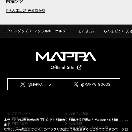
関連タグ
らんま1/2
天道あかね
アクリルグッズ
>
アクリルキーホルダー
らんま1/2
らんま1/2
>
天
@MAPPA_Info
@MAPPA_GOODS
ご利用ガイド
お支払い方法
送料・配送
Q&A
本サイトでは利用者の利便性向上と利用者の利用状況把握のためCookieを利用してい
お問い合わせ
利用規約
ます。
プライバシーポリシー
特定商取引法に基づく表記
なおCookieの設定はご利用のブラウザの設定でも変更することができますので、ブロ