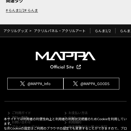
関連タグ
らんま1/2
らんま
アクリルグッズ
>
アクリルパネル・アクリルアート
らんま1/2
らんま1
@MAPPA_Info
@MAPPA_GOODS
ご利用ガイド
お支払い方法
送料・配送
Q&A
本サイトでは利用者の利便性向上と利用者の利用状況把握のためCookieを利用してい
お問い合わせ
利用規約
ます。
プライバシーポリシー
特定商取引法に基づく表記
なおCookieの設定はご利用のブラウザの設定でも変更することができますので、ブロ