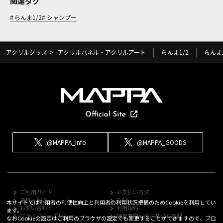
関連タグ
らんま1/2
シャンプー
アクリルグッズ
>
アクリルパネル・アクリルアート
らんま1/2
らんま1
@MAPPA_Info
@MAPPA_GOODS
ご利用ガイド
お支払い方法
送料・配送
Q&A
本サイトでは利用者の利便性向上と利用者の利用状況把握のためCookieを利用してい
お問い合わせ
利用規約
ます。
プライバシーポリシー
特定商取引法に基づく表記
なおCookieの設定はご利用のブラウザの設定でも変更することができますので、ブロ