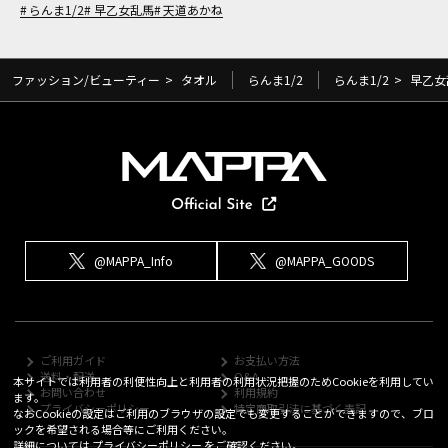
らんま1/2
早乙女乱馬
天道あかね
ファッション/ビューティー
>
タオル
らんま1/2
らんま1/2
>
早乙女
@MAPPA_Info
@MAPPA_GOODS
ご利用ガイド
お支払い方法
送料・配送
Q&A
本サイトでは利用者の利便性向上と利用者の利用状況把握のためCookieを利用してい
お問い合わせ
利用規約
ます。
プライバシーポリシー
特定商取引法に基づく表記
なおCookieの設定はご利用のブラウザの設定でも変更することができますので、ブロ
ックを希望される場合等にご利用ください。
詳細については
プライバシーポリシー
をご確認ください。