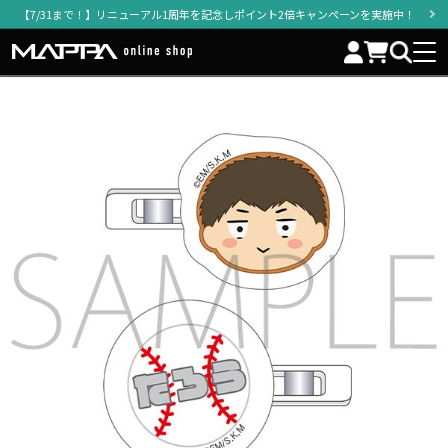
【7/31まで！】リニューアル1周年を記念しポイント2倍キャンペーンを実施中！