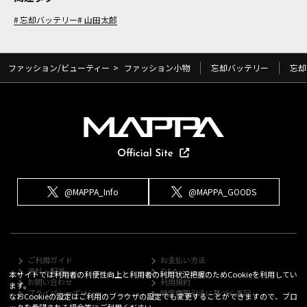
忘却バッテリー
山田太郎
ファッション/ビューティー
>
ファッション小物
忘却バッテリー
忘却
@MAPPA_Info
@MAPPA_GOODS
ご利用ガイド
お支払い方法
送料・配送
Q&A
本サイトでは利用者の利便性向上と利用者の利用状況把握のためCookieを利用してい
お問い合わせ
利用規約
ます。
プライバシーポリシー
特定商取引法に基づく表記
なおCookieの設定はご利用のブラウザの設定でも変更することができますので、ブロ
ックを希望される場合等にご利用ください。