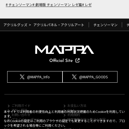
チェンソーマン
劇場版 チェンソーマン レゼ篇
レゼ
アクリルグッズ
>
アクリルパネル・アクリルアート
チェンソーマン
@MAPPA_Info
@MAPPA_GOODS
ご利用ガイド
お支払い方法
送料・配送
Q&A
本サイトでは利用者の利便性向上と利用者の利用状況把握のためCookieを利用してい
お問い合わせ
利用規約
ます。
プライバシーポリシー
特定商取引法に基づく表記
なおCookieの設定はご利用のブラウザの設定でも変更することができますので、ブロ
ックを希望される場合等にご利用ください。