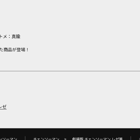
トメ：真鍮
た商品が登場！
レゼ
ンソーマン
チェンソーマン
>
劇場版 チェンソーマン レゼ篇