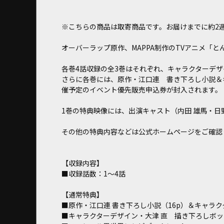
※こちらの商品は取寄商品です。お届けまでに約2
オーバーラップ原作、MAPPA制作のTVアニメ「とん
各巻4話収録の全3巻はそれぞれ、キャラクターデザ
さらに各巻には、原作・江口連 書き下ろし小説＆
催予定のイベント優先販売申込券が封入されます。
1巻の特典映像には、出演キャスト（内田 雄馬・日
その他の特典内容などは公式ホームページをご確認
【収録内容】
■収録話数：1～4話
【通常特典】
■原作・江口連 書き下ろし小説（16p）＆キャラ
■キャラクターデザイン・大津 直 描き下ろしボ