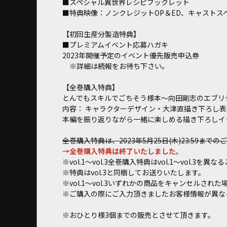
■スペシャル異世界レシピブックレット
■特典映像：ノンクレジットOP＆ED、キャストス
【初回生産分製造特典】
■プレミアムイベント応募ハガキ
2023年開催予定のイベント優先販売申込券
※詳細は続報をお待ち下さい。
【全巻購入特典】
とんでもスキルでごちそう様本〜向田剛志のエブリ
内容： キャラクターデザイン・大津直描き下ろし表
本編を振り返りながら一緒に楽しめる描き下ろしイ
全巻購入特典は、2023年5月25日(木)23:59ま
→全巻購入特典は終了いたしました。
※vol.1～vol.3全巻購入特典はvol.1～vol
※特典はvol.3と同梱してお送りいたします。
※vol.1～vol.3いずれかの商品をキャンセル
※ご購入の際にご入力頂きましたお客様情報が異な
※おひとり様3個までの販売とさせて頂きます。