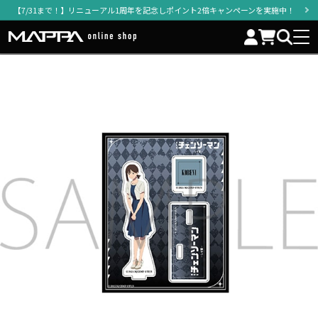
【7/31まで！】リニューアル1周年を記念しポイント2倍キャンペーンを実施中！