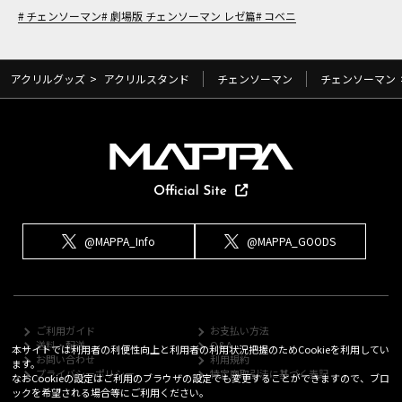
チェンソーマン
劇場版 チェンソーマン レゼ篇
コベニ
アクリルグッズ
>
アクリルスタンド
チェンソーマン
チェンソーマン
@MAPPA_Info
@MAPPA_GOODS
ご利用ガイド
お支払い方法
送料・配送
Q&A
本サイトでは利用者の利便性向上と利用者の利用状況把握のためCookieを利用してい
お問い合わせ
利用規約
ます。
プライバシーポリシー
特定商取引法に基づく表記
なおCookieの設定はご利用のブラウザの設定でも変更することができますので、ブロ
ックを希望される場合等にご利用ください。