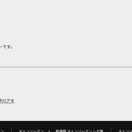
ーです。
早川アキ
マン
チェンソーマン
>
劇場版 チェンソーマン レゼ篇
チェン