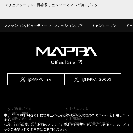
チェンソーマン
劇場版 チェンソーマン レゼ篇
ポチタ
ファッション/ビューティー
>
ファッション小物
チェンソーマン
チェ
@MAPPA_Info
@MAPPA_GOODS
ご利用ガイド
お支払い方法
送料・配送
Q&A
本サイトでは利用者の利便性向上と利用者の利用状況把握のためCookieを利用してい
お問い合わせ
利用規約
ます。
プライバシーポリシー
特定商取引法に基づく表記
なおCookieの設定はご利用のブラウザの設定でも変更することができますので、ブロ
ックを希望される場合等にご利用ください。