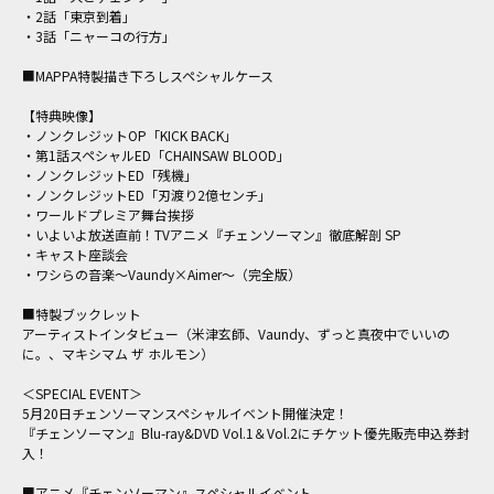
・2話「東京到着」
・3話「ニャーコの行方」
■MAPPA特製描き下ろしスペシャルケース
【特典映像】
・ノンクレジットOP「KICK BACK」
・第1話スペシャルED「CHAINSAW BLOOD」
・ノンクレジットED「残機」
・ノンクレジットED「刃渡り2億センチ」
・ワールドプレミア舞台挨拶
・いよいよ放送直前！TVアニメ『チェンソーマン』徹底解剖 SP
・キャスト座談会
・ワシらの音楽～Vaundy×Aimer～（完全版）
■特製ブックレット
アーティストインタビュー（米津玄師、Vaundy、ずっと真夜中でいいの
に。、マキシマム ザ ホルモン）
＜SPECIAL EVENT＞
5月20日チェンソーマンスペシャルイベント開催決定！
『チェンソーマン』Blu-ray&DVD Vol.1＆Vol.2にチケット優先販売申込券封
入！
■アニメ『チェンソーマン』スペシャルイベント