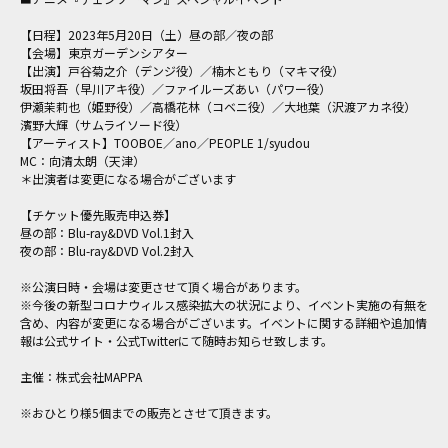
【日程】2023年5月20日（土）昼の部／夜の部
【会場】東京ガーデンシアター
【出演】戸谷菊之介（デンジ役）／楠木ともり（マキマ役）
坂田将吾（早川アキ役）／ファイルーズあい（パワー役）
伊瀬茉莉也（姫野役）／高橋花林（コベニ役）／大地葉（沢渡アカネ役）
濱野大輝（サムライソード役）
【アーティスト】TOOBOE／ano／PEOPLE 1/syudou
MC：向清太朗（天津）
＊出演者は変更になる場合がございます
【チケット優先販売申込券】
昼の部：Blu-ray&DVD Vol.1封入
夜の部：Blu-ray&DVD Vol.2封入
※公演日時・会場は変更させて頂く場合があります。
※今後の新型コロナウィルス感染拡大の状況により、イベント実施の有無を
含め、内容が変更になる場合がございます。イベントに関する詳細や追加情
報は公式サイト・公式Twitterにて随時お知らせ致します。
主催：株式会社MAPPA
※おひとり様5個までの販売とさせて頂きます。