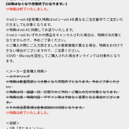
(以降はなくなり次第終了になります。)
⇒特典は終了いたしました。
※vol.1～vol.4全巻購入特典はvol.1～vol.4を異なるご注文番号でご注文いた
だきましても対象となります。
※特典はvol.4と同梱してお送りいたします。
※vol.1～vol.4いずれかの商品をキャンセルされた場合は、特典付与対象と
なりませんので、予めご了承ください。
※ご購入の際にご入力頂きましたお客様情報が異なる場合、特典をお付けで
きない場合がございますので、ご注意ください。
※DVD・Blu-rayを混在してご購入された場合オンラインでは対象外となり
ます。
＜メーカー全巻購入特典＞
・スマホリング
※特典は数量限定につき無くなり次第終了となります。予めご了承くださ
い。
※特典は同一店舗・同一形態でのご予約・ご購入の方が対象となります。
※特典仕様・特典内容・デザイン等は予告なく変更となる場合がございま
す。
※その他注意事項は全巻収納BOX同様となります。
⇒特典は終了いたしました。
＜収録＞
・1話「犬とチェンソー」