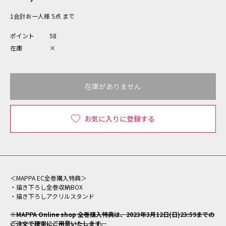
1会計お一人様 5点 まで
ポイント
58
在庫
×
在庫がありません
お気に入りに登録する
＜MAPPA EC全巻購入特典＞
・描き下ろし全巻収納BOX
・描き下ろしアクリルスタンド
※MAPPA Online shop 全巻購入特典は、2023年3月12日(日)23:59までの
ご注文で確実にご用意いたします。