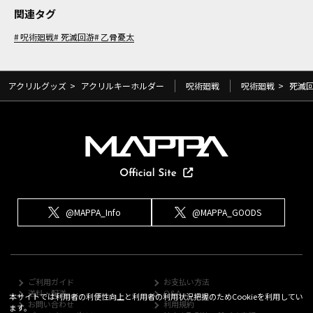
関連タグ
呪術廻戦
死滅回游
乙骨憂太
アクリルグッズ
>
アクリルキーホルダー
呪術廻戦
呪術廻戦
>
死滅
@MAPPA_Info
@MAPPA_GOODS
ご利用ガイド
お支払い方法
送料・配送
Q&A
本サイトでは利用者の利便性向上と利用者の利用状況把握のためCookieを利用してい
お問い合わせ
利用規約
ます。