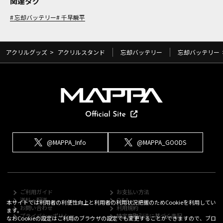
関連タグ
忘却バッテリー
千早瞬平
アクリルグッズ
>
アクリルスタンド
忘却バッテリー
忘却バッテリー
@MAPPA_Info
@MAPPA_GOODS
ご利用ガイド
お支払い方法
送料・配送
Q&A
本サイトでは利用者の利便性向上と利用者の利用状況把握のためCookieを利用してい
お問い合わせ
利用規約
ます。
プライバシーポリシー
特定商取引法に基づく表記
なおCookieの設定はご利用のブラウザの設定でも変更することができますので、ブロ