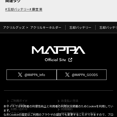
関連タグ
忘却バッテリー
藤堂 葵
アクリルグッズ
>
アクリルキーホルダー
忘却バッテリー
忘却バッテ
@MAPPA_Info
@MAPPA_GOODS
ご利用ガイド
お支払い方法
送料・配送
Q&A
本サイトでは利用者の利便性向上と利用者の利用状況把握のためCookieを利用してい
お問い合わせ
利用規約
ます。
プライバシーポリシー
特定商取引法に基づく表記
なおCookieの設定はご利用のブラウザの設定でも変更することができますので、ブロ