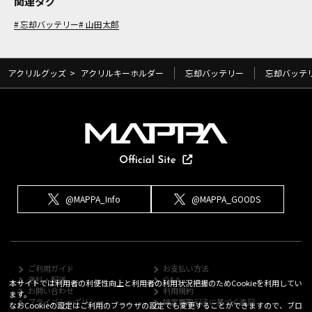
関連タグ
忘却バッテリー
山田太郎
アクリルグッズ
>
アクリルキーホルダー
忘却バッテリー
忘却バッテ
@MAPPA_Info
@MAPPA_GOODS
ご利用ガイド
お支払い方法
送料・配送
Q&A
本サイトでは利用者の利便性向上と利用者の利用状況把握のためCookieを利用してい
お問い合わせ
利用規約
ます。
プライバシーポリシー
特定商取引法に基づく表記
なおCookieの設定はご利用のブラウザの設定でも変更することができますので、ブロ