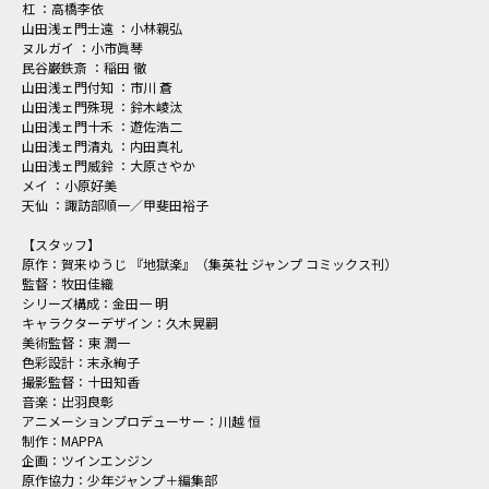
杠 ：高橋李依
山田浅ェ門士遠 ：小林親弘
ヌルガイ ：小市眞琴
民谷巌鉄斎 ：稲田 徹
山田浅ェ門付知 ：市川 蒼
山田浅ェ門殊現 ：鈴木崚汰
山田浅ェ門十禾 ：遊佐浩二
山田浅ェ門清丸 ：内田真礼
山田浅ェ門威鈴 ：大原さやか
メイ ：小原好美
天仙 ：諏訪部順一／甲斐田裕子
【スタッフ】
原作：賀来ゆうじ 『地獄楽』（集英社 ジャンプ コミックス刊）
監督：牧田佳織
シリーズ構成：金田一 明
キャラクターデザイン：久木晃嗣
美術監督：東 潤一
色彩設計：末永絢子
撮影監督：十田知香
音楽：出羽良彰
アニメーションプロデューサー：川越 恒
制作：MAPPA
企画：ツインエンジン
原作協力：少年ジャンプ＋編集部