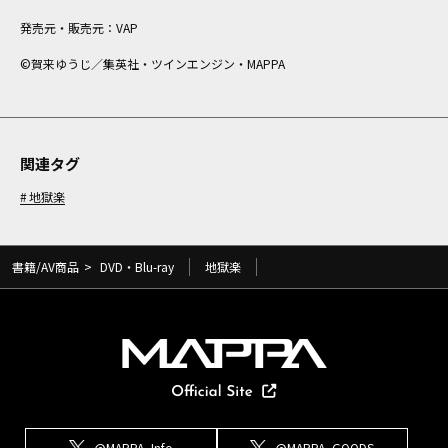
発売元・販売元：VAP
©賀来ゆうじ／集英社・ツインエンジン・MAPPA
関連タグ
地獄楽
書籍/AV商品
>
DVD・Blu-ray
地獄楽
@MAPPA_Info
@MAPPA_GOODS