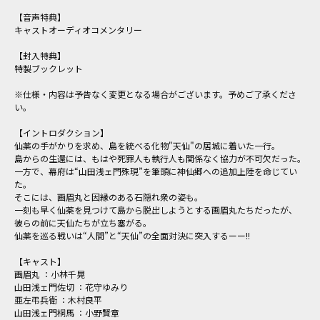
【音声特典】
キャストオーディオコメンタリー
【封入特典】
特製ブックレット
※仕様・内容は予告なく変更となる場合がございます。予めご了承くださ
い。
【イントロダクション】
仙薬の手がかりを求め、島を統べる化物"天仙"の居城に着いた一行。
島からの生還には、もはや死罪人も執行人も関係なく協力が不可欠だった。
一方で、幕府は“山田浅ェ門殊現”を筆頭に神仙郷への追加上陸を命じてい
た。
そこには、画眉丸と因縁のある石隠れ衆の姿も。
一刻も早く仙薬を見つけて島から脱出しようとする画眉丸たちだったが、
彼らの前に天仙たちが立ち塞がる。
仙薬を巡る戦いは“人間”と“天仙”の全面対決に突入するーー!!
【キャスト】
画眉丸 ：小林千晃
山田浅ェ門佐切 ：花守ゆみり
亜左弔兵衛 ：木村良平
山田浅ェ門桐馬 ：小野賢章