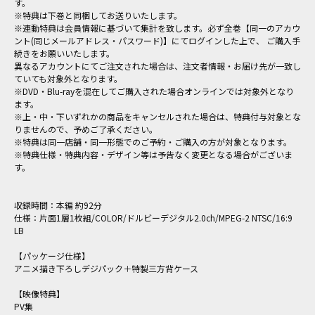
す。
※特典は下巻と同梱してお送りいたします。
※連動特典は会員情報に基づいて集計を致します。必ず全巻【同一のアカウ
ント(同じメールアドレス・パスワード)】にてログインした上で、 ご購入手
続きをお願いいたします。
異なるアカウントにてご注文された場合は、注文者情報・お届け先が一致し
ていても対象外となります。
※DVD・Blu-rayを混在してご購入された場合オンラインでは対象外となり
ます。
※上・中・下いずれかの商品をキャンセルされた場合は、特典付与対象とな
りませんので、予めご了承ください。
※特典は同一店舗・同一形態でのご予約・ご購入の方が対象となります。
※特典仕様・特典内容・デザイン等は予告なく変更となる場合がございま
す。
収録時間：本編 約92分
仕様：片面1層1枚組/COLOR/ドルビーデジタル2.0ch/MPEG-2 NTSC/16:9
LB
【パッケージ仕様】
アニメ描き下ろしデジパック＋特製三方背ケース
【映像特典】
PV集