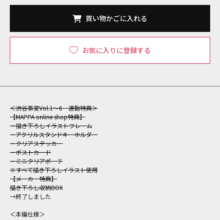
買い物かごに入れる
お気に入りに登録する
＜渋谷事変Vol.1～6 連動特典＞
【MAPPA online shop特典】
・描き下ろしイラストフレーム
・アクリルスタンドキーホルダー
・クリアステッカー
・ポストカード
・ミニクリアポーチ
※すべて描き下ろしイラスト使用
【メーカー特典】
描き下ろし収納BOX
→終了しました
＜本編仕様＞