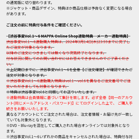
の通常版に切り替わります。
※ジャケット・商品デザイン、特典ほか商品仕様は予告なく変更になる場合
があります。
ご注文の前に特典付与条件をご確認ください。
【渋谷事変Vol.1～6 MAPPA Online Shop連動特典 メーカー連動特典】
渋谷事変Vol.1～6連動購入特典は、2024年3月14日(木)23:59までに完了し
たご注文が対象となります。
以降のご注文につきましては無くなり次第終了となります。
付与状況に関してのお問い合わせにはお答えできませんのでご了承くださ
い。
※上記期日までに、渋谷事変Vol.1～6を全巻【ご注文確定】が確認できたご
注文が対象となります。
※渋谷事変Vol.1～6連動購入特典はvol.1～vol.6を異なるご注文番号でご注
文いただきましても対象となります。
※特典は渋谷事変Vol.6と同梱してお送りいたします。
※連動特典は会員情報に基づいて集計を致します。必ず全巻【同一のアカウ
ント(同じメールアドレス・パスワード)】にてログインした上で、 ご購入手
続きをお願いいたします。
異なるアカウントにてご注文された場合は、注文者情報・お届け先が一致し
ていても対象外となります。
※DVD・Blu-rayを混在してご購入された場合オンラインでは対象外となり
ます。
※渋谷事変Vol.1～6いずれかの商品をキャンセルされた場合は、特典付与対