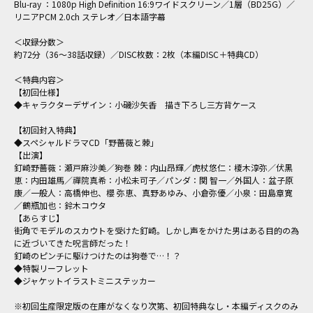
Blu-ray ：1080p High Definition 16:9ワイドスクリーン／1層（BD25G）／
リニアPCM 2.0ch ステレオ／日本語字幕
＜収録分数＞
約72分（36～38話収録）／DISC枚数：2枚（本編DISC＋特典CD）
＜特典内容＞
【初回仕様】
◆キャラクターデザイン：小磯沙矢香 描き下ろし三方背ケース
【初回封入特典】
◆スペシャルドラマCD「野薔薇と棘」
【出演】
釘崎野薔薇：瀬戸麻沙美／狗巻 棘：内山昂輝／虎杖悠仁：榎木淳弥／伏黒
恵：内田雄馬／禪院真希：小松未可子／パンダ：関 智一／外国人：盆子原
康／一般人：高橋伸也、櫻 弥恵、真野あゆみ、小倉弥優／小泉：田島章寛
／鶴瓶加也：鈴木コウタ
【あらすじ】
街角でモデルのスカウトを受けた釘崎。しかし声をかけた男はある目的の為
に近づいてきた呪言師だった！
釘崎のピンチに駆けつけたのは狗巻で…！？
◆特製リーフレット
◆ジャケットイラストミニステッカー
※初回生産限定版の在庫がなくなり次第、初回特典なし・本編ディスクのみ