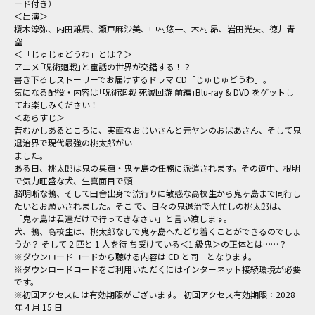
ード付き）
＜出演＞
榎木淳弥、内田雄馬、瀬戸麻沙美、中村悠一、木村 昴、岩田光央、徳井青
空
＜「じゅじゅどうわ」とは？＞
アニメ｢呪術廻戦｣と童話の世界が交錯する！？
書き下ろしストーリーでお届けするドラマ CD「じゅじゅどうわ」。
気になる配役・内容は｢呪術廻戦 死滅回游 前編｣Blu-ray & DVD をゲットし
てお楽しみください！
＜あらすじ＞
昔むかしあるところに、実直なおじいさんと元ヤンのおばあさん、そして鬼
退治界で現代最強の桃太郎がい
ました。
ある日、桃太郎は鬼の巣窟・鬼ヶ島の任務に派遣されます。その道中、根明
で気力旺盛な犬、生真面目で頭
脳明晰な鵺、そして田舎出身で流行りに敏感な高校生から鬼ヶ島まで同行し
たいとお願いされました。そこ で、日々の鬼退治で大忙しの桃太郎は、
「鬼ヶ島は君達だけで行ってきなさい」と言い渡します。
犬、鵺、高校生は、桃太郎なしで鬼ヶ島へたどり着くことができるのでしょ
うか？ そして 2 匹と 1 人を待 ち受けている＜1 級鬼＞の正体とは……？
※ダウンロードコードから聴ける内容は CD と同一となります。
※ダウンロードコードをご利用いただくにはインターネット接続環境が必要
です。
※初回アクセスには有効期限がございます。 初回アクセス有効期限：2028
年 4 月 15 日