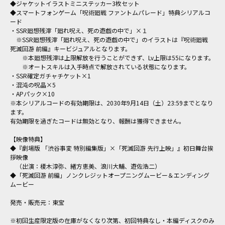
◆ジャケットイラストミニステッカー3枚セット
◆スマートフォンゲーム「呪術廻戦 ファントムパレード」特典シリアルコ
ード
・SSR廻想残滓「廻れ呪え、死の遊戯の中で」×１
※SSR廻想残滓「廻れ呪え、死の遊戯の中で」のイラストは『呪術廻戦
死滅回游 前編』キービジュアルとなります。
※本廻想残滓は上限解放を行うことができず、Lv上限は55になります。
※オートスキルは入手時点で解放されている状態になります。
・SSR確定ガチャチケット×1
・混沌の呪晶×5
・APパック×10
※本シリアルコードの有効期限は、2030年9月14日（土）23:59までとなり
ます。
有効期限を過ぎたコードは無効となり、報酬は獲得できません。
【映像特典】
◆『劇場版 「渋谷事変 特別編集版」×「死滅回游 先行上映」』初日舞台挨
拶映像
（出演：榎木淳弥、緒方恵美、浪川大輔、遊佐浩二）
◆「死滅回游 前編」ノンクレジットオープニングムービー＆エンディング
ムービー
発売・販売元：東宝
※初回生産限定版の在庫がなくなり次第、初回特典なし・本編ディスクのみ