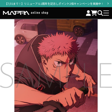
【7/31まで！】リニューアル1周年を記念しポイント2倍キャンペーンを実施中！