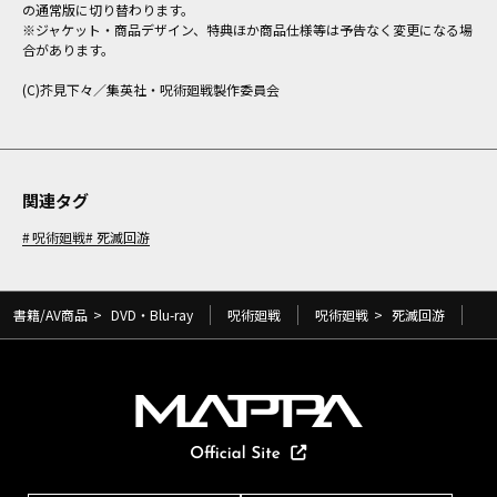
の通常版に切り替わります。
※ジャケット・商品デザイン、特典ほか商品仕様等は予告なく変更になる場
合があります。
(C)芥見下々／集英社・呪術廻戦製作委員会
関連タグ
呪術廻戦
死滅回游
書籍/AV商品
>
DVD・Blu-ray
呪術廻戦
呪術廻戦
>
死滅回游