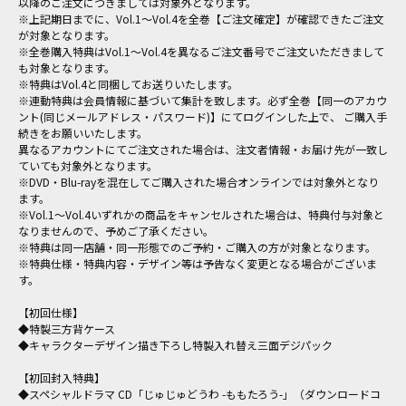
以降のご注文につきましては対象外となります。
※上記期日までに、Vol.1～Vol.4を全巻【ご注文確定】が確認できたご注文
が対象となります。
※全巻購入特典はVol.1～Vol.4を異なるご注文番号でご注文いただきまして
も対象となります。
※特典はVol.4と同梱してお送りいたします。
※連動特典は会員情報に基づいて集計を致します。必ず全巻【同一のアカウ
ント(同じメールアドレス・パスワード)】にてログインした上で、 ご購入手
続きをお願いいたします。
異なるアカウントにてご注文された場合は、注文者情報・お届け先が一致し
ていても対象外となります。
※DVD・Blu-rayを混在してご購入された場合オンラインでは対象外となり
ます。
※Vol.1～Vol.4いずれかの商品をキャンセルされた場合は、特典付与対象と
なりませんので、予めご了承ください。
※特典は同一店舗・同一形態でのご予約・ご購入の方が対象となります。
※特典仕様・特典内容・デザイン等は予告なく変更となる場合がございま
す。
【初回仕様】
◆特製三方背ケース
◆キャラクターデザイン描き下ろし特製入れ替え三面デジパック
【初回封入特典】
◆スペシャルドラマ CD「じゅじゅどうわ -ももたろう-」（ダウンロードコ