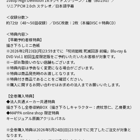
1080p High Definition 16:9ワイドスクリーン／1層（BD25G）／
リニアPCM 2.0ch ステレオ／日本語字幕
＜収録分数＞
約72分（48～50話収録）／DISC枚数：2枚（本編DISC＋特典CD）
＜特典内容＞
【早期予約者様特典】
描き下ろしミニ色紙
※2026年2月23日(月)23:59までに「呪術廻戦 死滅回游 前編」Blu-ray &
DVD Vol.1 初回生産限定版をご予約いただいたお客様が対象です。
※一部お取扱いのない店舗もございます。
※特典内容は予告なく変更になる場合がございます。
※特典は商品発売時のお渡しとなります。
※特典付き商品であることをご確認ください。
※購入に関するお問い合わせはお求めの法人までお願いいたします。
【全巻購入特典】
◆法人共通メーカー共通特典
描き下ろし全巻収納BOX（描き下ろしキャラクター：虎杖悠仁、乙骨憂太）
◆MAPPA online shop 限定特典
キービジュアル原画アクリルパネル
※全巻購入特典は2026年5月24日(日)23:59までに完了したご注文が対象と
なります。