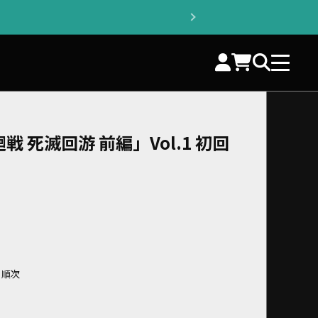
戦 死滅回游 前編」Vol.1 初回
より順次