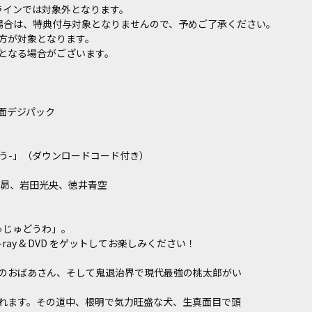
ンラインでは対象外となります。
された場合は、特典付与対象となりませんので、予めご了承ください。
方が対象となります。
となる場合がございます。
面デジパック
ろう-」（ダウンロードコード付き）
 昴、岩田光央、徳井青空
ゅじゅどうわ」。
ray & DVD をゲットしてお楽しみください！
のおばあさん、そして鬼退治界で現代最強の桃太郎がい
れます。その道中、根明で気力旺盛な犬、生真面目で頭