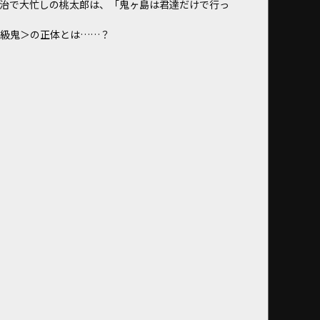
退治で大忙しの桃太郎は、「鬼ヶ島は君達だけで行っ
1 級鬼＞の正体とは……？