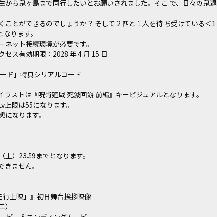
生から鬼ヶ島まで同行したいとお願いされました。そこ で、日々の鬼
とができるのでしょうか？ そして 2 匹と 1 人を待 ち受けている＜
となります。
ーネット接続環境が必要です。
有効期限：2028 年 4 月 15 日
レード」特典シリアルコード
ラストは『呪術廻戦 死滅回游 前編』キービジュアルとなります。
上限は55になります。
態になります。
（土）23:59までとなります。
できません。
 先行上映」』初日舞台挨拶映像
二）
ムービー＆エンディングムービー