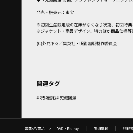
発売・販売元：東宝
※初回生産限定版の在庫がなくなり次第、初回特典
※ジャケット・商品デザイン、特典ほか商品仕様等
(C)芥見下々／集英社・呪術廻戦製作委員会
関連タグ
呪術廻戦
死滅回游
書籍/AV商品
>
DVD・Blu-ray
呪術廻戦
呪術