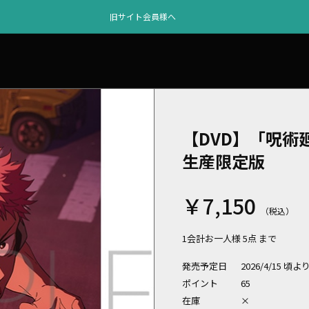
旧サイト会員様へ
【DVD】「呪術廻
生産限定版
￥7,150
1会計お一人様 5点 まで
発売予定日
2026/4/15 頃
ポイント
65
在庫
×