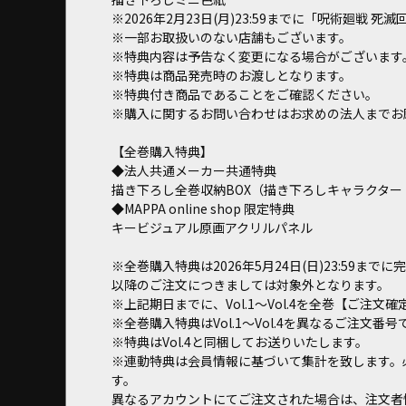
※2026年2月23日(月)23:59までに「呪術廻戦 死滅
※一部お取扱いのない店舗もございます。
※特典内容は予告なく変更になる場合がございます
※特典は商品発売時のお渡しとなります。
※特典付き商品であることをご確認ください。
※購入に関するお問い合わせはお求めの法人までお
【全巻購入特典】
◆法人共通メーカー共通特典
描き下ろし全巻収納BOX（描き下ろしキャラクタ
◆MAPPA online shop 限定特典
キービジュアル原画アクリルパネル
※全巻購入特典は2026年5月24日(日)23:59ま
以降のご注文につきましては対象外となります。
※上記期日までに、Vol.1～Vol.4を全巻【ご注
※全巻購入特典はVol.1～Vol.4を異なるご注文
※特典はVol.4と同梱してお送りいたします。
※連動特典は会員情報に基づいて集計を致します。
す。
異なるアカウントにてご注文された場合は、注文者