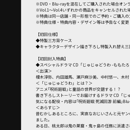
※DVD・Blu-rayを混在してご購入された場合オ
※Vol.1～Vol.4いずれかの商品をキャンセル
※特典は同一店舗・同一形態でのご予約・ご購入の
※特典仕様・特典内容・デザイン等は予告なく変更
【初回仕様】
◆特製三方背ケース
◆キャラクターデザイン描き下ろし特製入れ替え三
【初回封入特典】
◆スペシャルドラマ CD「じゅじゅどうわ -ももた
＜出演＞
榎木淳弥、内田雄馬、瀬戸麻沙美、中村悠一、木村
＜「じゅじゅどうわ」とは？＞
アニメ｢呪術廻戦｣と童話の世界が交錯する！？
書き下ろしストーリーでお届けするドラマ CD「じ
気になる配役・内容は｢呪術廻戦 死滅回游 前編｣Blu-
＜あらすじ＞
昔むかしあるところに、実直なおじいさんと元ヤン
ました。
ある日、桃太郎は鬼の巣窟・鬼ヶ島の任務に派遣さ