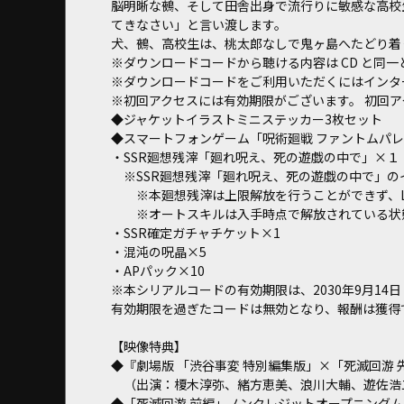
脳明晰な鵺、そして田舎出身で流行りに敏感な高校
てきなさい」と言い渡します。
犬、鵺、高校生は、桃太郎なしで鬼ヶ島へたどり着くこ
※ダウンロードコードから聴ける内容は CD と同一
※ダウンロードコードをご利用いただくにはインタ
※初回アクセスには有効期限がございます。 初回アクセス
◆ジャケットイラストミニステッカー3枚セット
◆スマートフォンゲーム「呪術廻戦 ファントムパ
・SSR廻想残滓「廻れ呪え、死の遊戯の中で」×１
※SSR廻想残滓「廻れ呪え、死の遊戯の中で」のイ
※本廻想残滓は上限解放を行うことができず、Lv
※オートスキルは入手時点で解放されている状
・SSR確定ガチャチケット×1
・混沌の呪晶×5
・APパック×10
※本シリアルコードの有効期限は、2030年9月14日
有効期限を過ぎたコードは無効となり、報酬は獲得
【映像特典】
◆『劇場版 「渋谷事変 特別編集版」×「死滅回游
（出演：榎木淳弥、緒方恵美、浪川大輔、遊佐浩
◆「死滅回游 前編」ノンクレジットオープニング