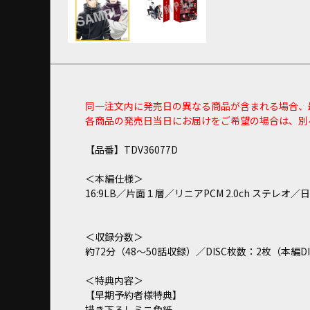
同一注文内に発売日の異なる商品が含まれる場合、
各商品の発売日当日にお届けをご希望の場合は、別
【品番】TDV36077D
＜本編仕様＞
16:9LB／片面１層／リニアPCM 2.0ch ステレオ
＜収録分数＞
約72分（48～50話収録）／DISC枚数：2枚（本編D
＜特典内容＞
【早期予約者様特典】
描き下ろしミニ色紙