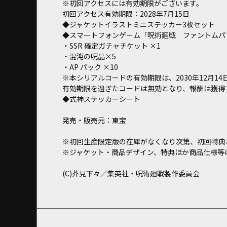
※初回アクセスには有効期限がございます。
初回アクセス有効期限：2028年7月15日
◆ジャケットイラストミニステッカー3枚セット
◆スマートフォンゲーム「呪術廻戦 ファントムパ
・SSR 確定ガチャチケット ×1
・混沌の呪晶×5
・AP パック ×10
※本シリアルコードの有効期限は、2030年12月14日
有効期限を過ぎたコードは無効となり、報酬は獲得
◆式神ステッカーシート
発売・販売元：東宝
※初回生産限定版の在庫がなくなり次第、初回特典
※ジャケット・商品デザイン、特典ほか商品仕様等
(C)芥見下々／集英社・呪術廻戦製作委員会