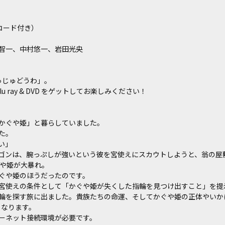
ドコード付き）
智一、中村悠一、岩田光央
ゅじゅどうわ」。
 ray & DVD をゲットしてお楽しみください！
かぐや姫」と暮らしていました。
た。
い」
ゴンは、腕っぷしが強いという彼を宮使えにスカウトしようと、翁の屋
ぐや姫が大暴れ。
ぐや姫のほうだったのです。
宮使えの条件として「かぐや姫が失くした指輪を見つけ出すこと」を提
輪を探す旅に出ました。貴族たちの命運、そしてかぐや姫の正体やいか
となります。
ーネット接続環境が必要です。