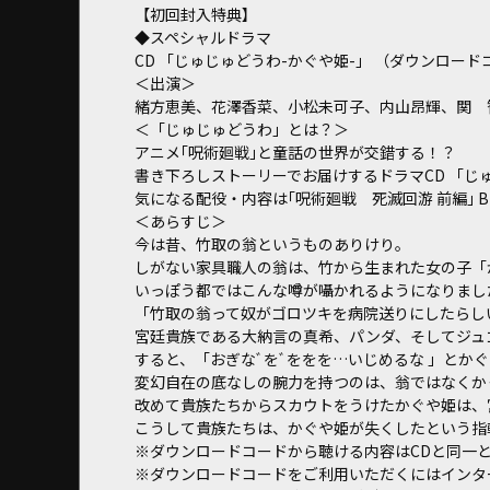
【初回封入特典】
◆スペシャルドラマ
CD 「じゅじゅどうわ-かぐや姫-」 （ダウンロー
＜出演＞
緒方恵美、花澤香菜、小松未可子、内山昂輝、関 
＜「じゅじゅどうわ」とは？＞
アニメ｢呪術廻戦｣と童話の世界が交錯する！？
書き下ろしストーリーでお届けするドラマCD 「じ
気になる配役・内容は｢呪術廻戦 死滅回游 前編｣ Blu
＜あらすじ＞
今は昔、竹取の翁というものありけり――。
しがない家具職人の翁は、竹から生まれた女の子「
いっぽう都ではこんな噂が囁かれるようになりまし
「竹取の翁って奴がゴロツキを病院送りにしたらし
宮廷貴族である大納言の真希、パンダ、そしてジュ
すると、「おぎなﾞをﾞををを…いじめるな 」とか
変幻自在の底なしの腕力を持つのは、翁ではなくか
改めて貴族たちからスカウトをうけたかぐや姫は、
こうして貴族たちは、かぐや姫が失くしたという指
※ダウンロードコードから聴ける内容はCDと同一
※ダウンロードコードをご利用いただくにはインタ