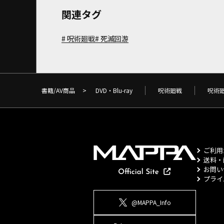
関連タグ
呪術廻戦
死滅回游
書籍/AV商品
>
DVD・Blu-ray
呪術廻戦
呪術
ご利用
送料・
お問い
プライ
@MAPPA_Info