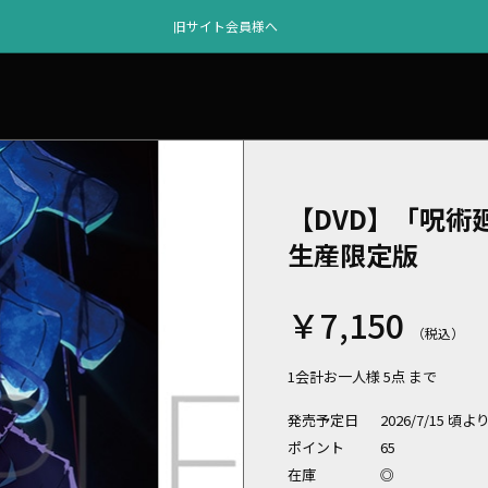
旧サイト会員様へ
【DVD】「呪術廻
生産限定版
￥7,150
1会計お一人様 5点 まで
発売予定日
2026/7/15 頃
ポイント
65
在庫
◎