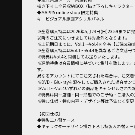
描き下ろし全巻収納BOX（描き下ろしキャラクタ
◆MAPPA online shop 限定特典
キービジュアル原画アクリルパネル
※全巻購入特典は2026年5月24日(日)23:59ま
以降のご注文につきましては対象外となります。
※上記期日までに、Vol.1～Vol.4を全巻【ご注
※全巻購入特典はVol.1～Vol.4を異なるご注文
※特典はVol.4と同梱してお送りいたします。
※連動特典は会員情報に基づいて集計を致します。
す。
異なるアカウントにてご注文された場合は、注文者
※DVD・Blu-rayを混在してご購入された場合オ
※Vol.1～Vol.4いずれかの商品をキャンセル
※特典は同一店舗・同一形態でのご予約・ご購入の
※特典仕様・特典内容・デザイン等は予告なく変更
【初回仕様】
◆特製三方背ケース
◆キャラクターデザイン描き下ろし特製入れ替え三