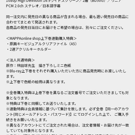
1080p High Definition 16:9ワイドスクリーン／2層（BD50G）／リニア
PCM 2.0ch ステレオ／日本語字幕
同一注文内に発売日の異なる商品が含まれる場合、最も遅い発売日の商品に
合わせてまとめて発送されます。
各商品の発売日当日にお届けをご希望の場合は、別々にご注文ください。
＜MAPPAonline shop上下巻連動購入特典＞
・原画キービジュアルクリアファイル（A5）
・2連アクリルキーホルダー
＜法人共通特典＞
原作：林田球先生 描き下ろしミニ色紙
※Blu-ray上下巻をそれぞれ購入いただいた方に商品発売時にお渡しいたし
ます。
※上下巻で色紙の絵柄は異なります。
※全巻購入特典は上巻下巻を異なるご注文番号でご注文いただきましても対
象となります。
※特典は下巻と同梱してお送りいたします。
※連動特典は会員情報に基づいて集計を致します。必ず全巻【同一のアカウ
ント(同じメールアドレス・パスワード)】にてログインした上で、 ご購入手
続きをお願いいたします。
※異なるアカウントにてご注文された場合は、注文者情報・お届け先が一致
していても対象外となります。