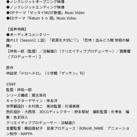
◆ノンクレジットオープニング映像
◆ノンクレジットエンディング映像
◆OPテーマ「ゼッタイMUST断面」Music Video
◆EDテーマ「Return トゥ 頭」Music Video
【音声特典】
◆オーディオコメンタリー
魔の13（Season2 １話）「資源を大切に♡」「恐怖！血みどろ館 惨殺の輪
舞」
【林祐一郎（監督）／淡輪雄介（クリエイティブプロデューサー）／齋藤響
（プロデューサー）】
原作
林田球「ドロヘドロ」（小学館「ゲッサン」刊）
STAFF
監督：林祐一郎
シリーズ構成：瀬古浩司
キャラクターデザイン：岸友洋
世界観設計：木村真二 美術監督：杉浦美穂
色彩設計：大西慈 3DCGディレクター：野本郁紀 撮影監督：朴孝圭 編
集：吉武将人
クリエイティブプロデューサー：淡輪雄介
音響監督：藤田亜紀子 音楽プロデュース：(K)NoW_NAME アニメーショ
ン制作：MAPPA