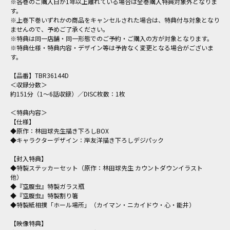
※各巻のご購入日が1年以上離れている場合は全巻購入特典対象外となりま
す。
※上巻下巻いずれかの商品をキャンセルされた場合は、特典付与対象となり
ませんので、予めご了承ください。
※特典は同一店舗・同一形態でのご予約・ご購入の方が対象となります。
※特典仕様・特典内容・デザイン等は予告なく変更となる場合がございま
す。
【品番】TBR36144D
＜収録分数＞
約151分（1～6話収録）／DISC枚数：1枚
＜特典内容＞
【仕様】
◆原作：林田球先生描き下ろしBOX
◆キャラクターデザイン：岸友洋描き下ろしデジパック
【封入特典】
◆特製ステッカーセット（原作：林田球先生 カウントダウンイラスト
他）
◆『空腹虫』特製ガラス瓶
◆『空腹虫』特製割り箸
◆特製紙相撲「ホール場所」（カイマン・ニカイドウ・心・能井）
【映像特典】