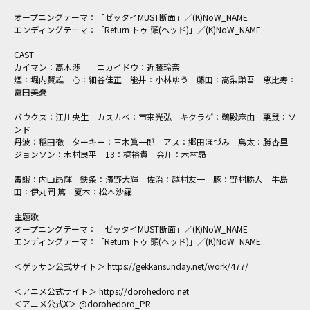
オープニングテーマ：「ゼッタイMUST断面」／(K)NoW_NAME
エンディングテーマ：「Return トゥ 頭(ヘッド)」／(K)NoW_NAME
CAST
カイマン：高木渉 ニカイドウ：近藤玲奈
煙：堀内賢雄 心：細谷佳正 能井：小林ゆう 藤田：高梨謙吾 恵比寿：
富田美憂
バウクス：江川央生 カスカベ：市来光弘 キクラゲ：鵜殿麻由 栗鼠：ソ
ンド
丹波：稲田徹 ターキー：三木眞一郎 アス：郷田ほづみ 鳥太：勝杏里
ジョンソン：木村良平 13：梶裕貴 会川：木村昴
毒蛾：内山昂輝 鉄条：濱野大輝 佐治：越村友一 豚：野村勝人 牛島
田：伊丸岡 篤 夏木：松本沙羅
主題歌
オープニングテーマ：「ゼッタイMUST断面」／(K)NoW_NAME
エンディングテーマ：「Return トゥ 頭(ヘッド)」／(K)NoW_NAME
＜ゲッサン公式サイト＞ https://gekkansunday.net/work/477/
＜アニメ公式サイト＞ https://dorohedoro.net
＜アニメ公式X＞ @dorohedoro_PR