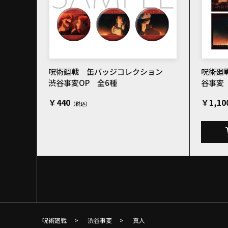
呪術廻戦 缶バッジコレクション
呪術廻
渋谷事変OP 全6種
谷事変
￥440
￥1,10
呪術廻戦
>
渋谷事変
>
真人