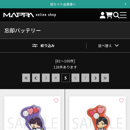
旧サイト会員様へ
忘却バッテリー
絞り込み
並べ替え
[81～100件]
126
件あります
3
4
5
6
7