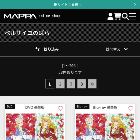
旧サイト会員様へ
ベルサイユのばら
絞り込み
並べ替え
[1～20件]
53
件あります
1
2
3
DVD
Blu-ray