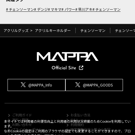
チェンソーマン
デンジ
マキマ
パワー
早川アキ
チェンソーマン
アクリルグッズ
>
アクリルキーホルダー
チェンソーマン
チェンソー
@MAPPA_Info
@MAPPA_GOODS
ご利用ガイド
お支払い方法
送料・配送
Q&A
本サイトでは利用者の利便性向上と利用者の利用状況把握のためCookieを利用してい
お問い合わせ
利用規約
ます。
プライバシーポリシー
特定商取引法に基づく表記
なおCookieの設定はご利用のブラウザの設定でも変更することができますので、ブロ