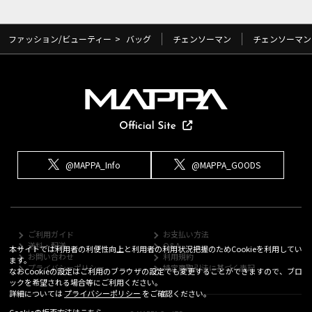
ファッション/ビューティー
>
バッグ
チェンソーマン
チェンソーマン
@MAPPA_Info
@MAPPA_GOODS
ご利用ガイド
お支払い方法
送料・配送
Q&A
本サイトでは利用者の利便性向上と利用者の利用状況把握のためCookieを利用してい
お問い合わせ
利用規約
ます。
プライバシーポリシー
特定商取引法に基づく表記
なおCookieの設定はご利用のブラウザの設定でも変更することができますので、ブロ
ックを希望される場合等にご利用ください。
詳細については
プライバシーポリシー
をご確認ください。
Cookieの拒否方法は
こちら