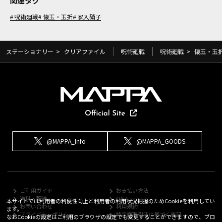
関連タグ
呪術廻戦
懐玉・玉折
家入硝子
ステーショナリー
>
クリアファイル
呪術廻戦
呪術廻戦
>
懐玉・玉
@MAPPA_Info
@MAPPA_GOODS
ご利用ガイド
お支払い方法
送料・配送
Q&A
本サイトでは利用者の利便性向上と利用者の利用状況把握のためCookieを利用してい
お問い合わせ
利用規約
ます。
プライバシーポリシー
特定商取引法に基づく表記
なおCookieの設定はご利用のブラウザの設定でも変更することができますので、ブロ