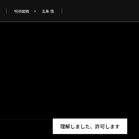
呪術廻戦
>
五条 悟
理解しました、許可します