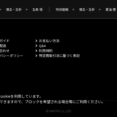
>
懐玉・玉折
>
五条 悟
呪術廻戦
>
懐玉・玉折
>
夏油 傑
ガイド
お支払い方法
配送
Q&A
合わせ
利用規約
バシーポリシー
特定商取引法に基づく表記
okieを利用しています。
とができますので、ブロックを希望される場合等にご利用ください。
© MAPPA Co.,LTD