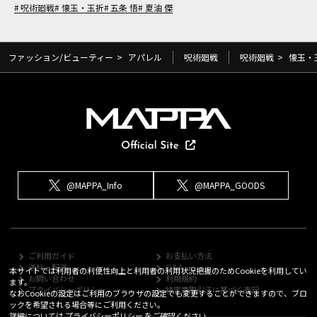
呪術廻戦
懐玉・玉折
五条 悟
夏油 傑
ファッション/ビューティー
>
アパレル
呪術廻戦
呪術廻戦
>
懐玉・
@MAPPA_Info
@MAPPA_GOODS
ご利用ガイド
お支払い方法
送料・配送
Q&A
本サイトでは利用者の利便性向上と利用者の利用状況把握のためCookieを利用してい
お問い合わせ
利用規約
ます。
プライバシーポリシー
特定商取引法に基づく表記
なおCookieの設定はご利用のブラウザの設定でも変更することができますので、ブロ
ックを希望される場合等にご利用ください。
詳細については
プライバシーポリシー
をご確認ください。