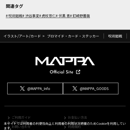
関連タグ
呪術廻戦
渋谷事変
虎杖悠仁
伏黒 恵
釘崎野薔薇
イラスト/アート/カード
>
ブロマイド・カード・ステッカー
呪術廻戦
@MAPPA_Info
@MAPPA_GOODS
ご利用ガイド
お支払い方法
送料・配送
Q&A
本サイトでは利用者の利便性向上と利用者の利用状況把握のためCookieを利用してい
お問い合わせ
利用規約
ます。