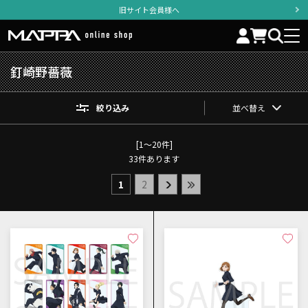
旧サイト会員様へ
釘崎野薔薇
絞り込み
並べ替え
[1～20件]
33
件あります
1
2