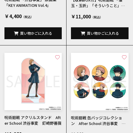
「KEY ANIMATION Vol.4」
玉・玉折」「そういうこと」
「宵祭り」 原画集「KEY ANIMAT
￥4,400
￥11,000
ION Vol.3」＆「渋谷事変」 原画
集「KEY ANIMATION Vol.4」
買い物かごに入れる
買い物かごに入れる
呪術廻戦 アクリルスタンド Aft
呪術廻戦 缶バッジコレクショ
er School 渋谷事変 釘崎野薔薇
ン After School 渋谷事変 全6
種