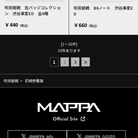
呪術廻戦 缶バッジコレクショ
呪術廻戦 B6ノート 渋谷事変E
ン 渋谷事変ED 全6種
D
￥440
￥660
[1～20件]
33
件あります
1
2
呪術廻戦
>
釘崎野薔薇
@MAPPA_Info
@MAPPA_GOODS