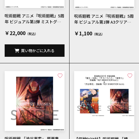
呪術廻戦 アニメ『呪術廻戦』5周
呪術廻戦 アニメ『呪術廻戦』5周
年 ビジュアル第1弾 ミストグラ
年 ビジュアル第1弾 A3クリアポ
フ
スター
￥22,000
￥1,100
買い物かごに入れる
呪術廻戦 「渋谷事変」 原画集
【収納BOX付】呪術廻戦 「懐