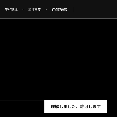
呪術廻戦
>
渋谷事変
>
釘崎野薔薇
理解しました、許可します