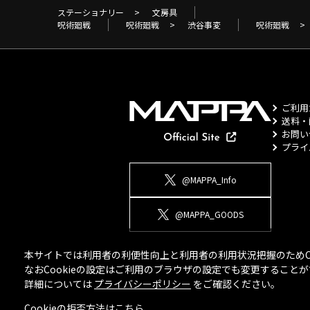
ステーショナリー
>
文房具
呪術廻戦
呪術廻戦
>
渋谷事変
呪術廻戦
>
ご利用
送料・
お問い
プライ
@MAPPA_Info
@MAPPA_GOODS
本サイトでは利用者の利便性向上と利用者の利用状況把握のためCo
なおCookieの設定はご利用のブラウザの設定でも変更するこ
詳細については
プライバシーポリシー
をご確認ください。
Cookieの拒否方法は
こちら