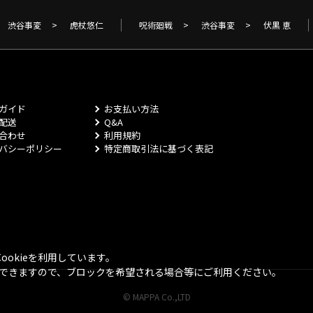
渋谷事変
>
虎杖悠仁
呪術廻戦
>
渋谷事変
>
伏黒 恵
ガイド
お支払い方法
配送
Q&A
合わせ
利用規約
バシーポリシー
特定商取引法に基づく表記
okieを利用しています。
とができますので、ブロックを希望される場合等にご利用ください。
© MAPPA Co.,LTD