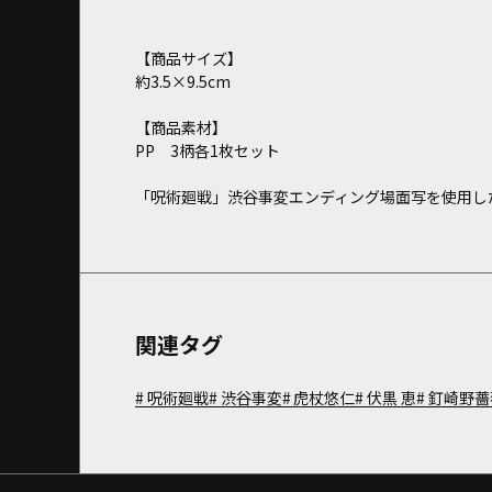
【商品サイズ】
約3.5×9.5cm
【商品素材】
PP 3柄各1枚セット
「呪術廻戦」渋谷事変エンディング場面写を使用し
関連タグ
呪術廻戦
渋谷事変
虎杖悠仁
伏黒 恵
釘崎野薔