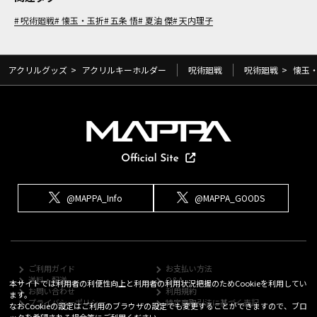
呪術廻戦
懐玉・玉折
五条 悟
夏油 傑
天内理子
アクリルグッズ
>
アクリルキーホルダー
呪術廻戦
呪術廻戦
>
懐玉
@MAPPA_Info
@MAPPA_GOODS
ご利用ガイド
お支払い方法
送料・配送
Q&A
本サイトでは利用者の利便性向上と利用者の利用状況把握のためCookieを利用してい
お問い合わせ
利用規約
ます。
プライバシーポリシー
特定商取引法に基づく表記
なおCookieの設定はご利用のブラウザの設定でも変更することができますので、ブロ
ックを希望される場合等にご利用ください。