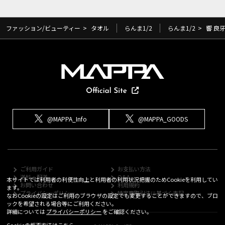
ファッション/ビューティー
>
タオル
らんま1/2
らんま1/2
>
響 良
@MAPPA_Info
@MAPPA_GOODS
ご利用ガイド
お支払い方法
送料・配送
Q&A
本サイトでは利用者の利便性向上と利用者の利用状況把握のためCookieを利用してい
お問い合わせ
利用規約
ます。
プライバシーポリシー
特定商取引法に基づく表記
なおCookieの設定はご利用のブラウザの設定でも変更することができますので、ブロ
ックを希望される場合等にご利用ください。
詳細については
プライバシーポリシー
をご確認ください。
Cookieの拒否方法は
こちら