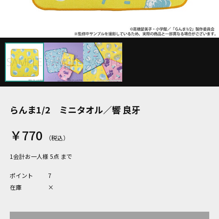
らんま1/2 ミニタオル／響 良牙
￥770
1会計お一人様 5点 まで
ポイント
7
在庫
×