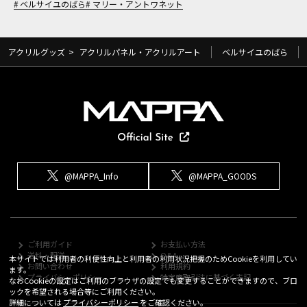
ベルサイユのばら
マリー・アントワネット
アクリルグッズ
>
アクリルパネル・アクリルアート
ベルサイユのばら
@MAPPA_Info
@MAPPA_GOODS
ご利用ガイド
お支払い方法
送料・配送
Q&A
本サイトでは利用者の利便性向上と利用者の利用状況把握のためCookieを利用してい
お問い合わせ
利用規約
ます。
プライバシーポリシー
特定商取引法に基づく表記
なおCookieの設定はご利用のブラウザの設定でも変更することができますので、ブロ
ックを希望される場合等にご利用ください。
詳細については
プライバシーポリシー
をご確認ください。