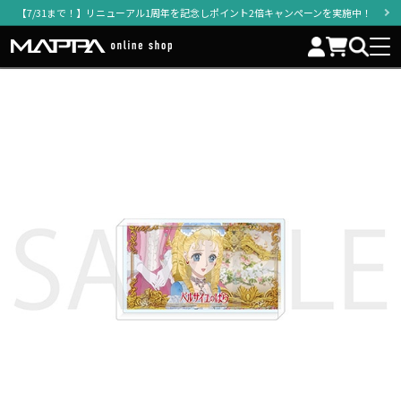
【7/31まで！】リニューアル1周年を記念しポイント2倍キャンペーンを実施中！