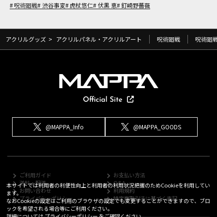
呪術廻戦
渋谷事変
虎杖悠仁
伏黒 恵
釘崎野薔薇
アクリルグッズ
>
アクリルパネル・アクリルアート
呪術廻戦
呪術廻
@MAPPA_Info
@MAPPA_GOODS
ご利用ガイド
お支払い方法
送料・配送
Q&A
本サイトでは利用者の利便性向上と利用者の利用状況把握のためCookieを利用してい
お問い合わせ
利用規約
ます。
プライバシーポリシー
特定商取引法に基づく表記
なおCookieの設定はご利用のブラウザの設定でも変更することができますので、ブロ
ックを希望される場合等にご利用ください。
詳細については
プライバシーポリシー
をご確認ください。