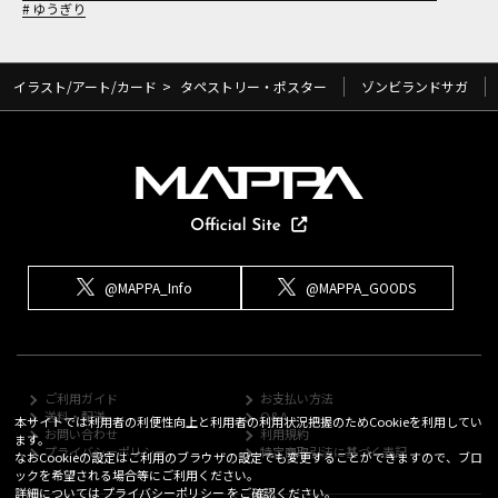
ゆうぎり
イラスト/アート/カード
>
タペストリー・ポスター
ゾンビランドサガ
@MAPPA_Info
@MAPPA_GOODS
ご利用ガイド
お支払い方法
送料・配送
Q&A
本サイトでは利用者の利便性向上と利用者の利用状況把握のためCookieを利用してい
お問い合わせ
利用規約
ます。
プライバシーポリシー
特定商取引法に基づく表記
なおCookieの設定はご利用のブラウザの設定でも変更することができますので、ブロ
ックを希望される場合等にご利用ください。
詳細については
プライバシーポリシー
をご確認ください。