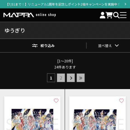
【7/31まで！】リニューアル1周年を記念しポイント2倍キャンペーンを実施中！
ゆうぎり
絞り込み
並べ替え
[1～20件]
24
件あります
1
2