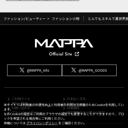
ファッション/ビューティー
>
ファッション小物
とんでもスキルで異世界
@MAPPA_Info
@MAPPA_GOODS
ご利用ガイド
お支払い方法
送料・配送
Q&A
本サイトでは利用者の利便性向上と利用者の利用状況把握のためCookieを利用してい
お問い合わせ
利用規約
ます。
プライバシーポリシー
特定商取引法に基づく表記
なおCookieの設定はご利用のブラウザの設定でも変更することができますので、ブロ
ックを希望される場合等にご利用ください。
詳細については
プライバシーポリシー
をご確認ください。