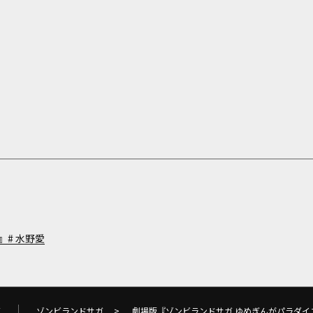
』
水野愛
ガ
ゾンビランドサガ
>
劇場版『ゾンビランドサガ ゆめぎんがパラダイ