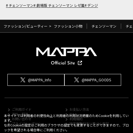
チェンソーマン
劇場版 チェンソーマン レゼ篇
デンジ
ファッション/ビューティー
>
ファッション小物
チェンソーマン
チェ
@MAPPA_Info
@MAPPA_GOODS
ご利用ガイド
お支払い方法
送料・配送
Q&A
本サイトでは利用者の利便性向上と利用者の利用状況把握のためCookieを利用してい
お問い合わせ
利用規約
ます。
プライバシーポリシー
特定商取引法に基づく表記
なおCookieの設定はご利用のブラウザの設定でも変更することができますので、ブロ
ックを希望される場合等にご利用ください。