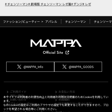
チェンソーマン
劇場版 チェンソーマン レゼ篇
デンジ
レゼ
ファッション/ビューティー
>
アパレル
チェンソーマン
チェンソーマ
@MAPPA_Info
@MAPPA_GOODS
ご利用ガイド
お支払い方法
送料・配送
Q&A
本サイトでは利用者の利便性向上と利用者の利用状況把握のためCookieを利用してい
お問い合わせ
利用規約
ます。
プライバシーポリシー
特定商取引法に基づく表記
なおCookieの設定はご利用のブラウザの設定でも変更することができますので、ブロ
ックを希望される場合等にご利用ください。