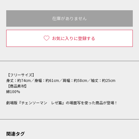
在庫がありません
お気に入りに登録する
【フリーサイズ】
身丈：約74cm／身幅：約61cm／肩幅：約58cm／袖丈：約25cm
【商品素材】
綿100%
劇場版『チェンソーマン レゼ篇』の場面写を使った商品が登場！
関連タグ