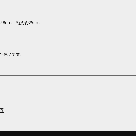
8cm 袖丈約25cm
た商品です。
薇