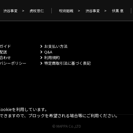
渋谷事変
>
虎杖悠仁
呪術廻戦
>
渋谷事変
>
伏黒 恵
ガイド
お支払い方法
配送
Q&A
合わせ
利用規約
バシーポリシー
特定商取引法に基づく表記
okieを利用しています。
とができますので、ブロックを希望される場合等にご利用ください。
© MAPPA Co.,LTD