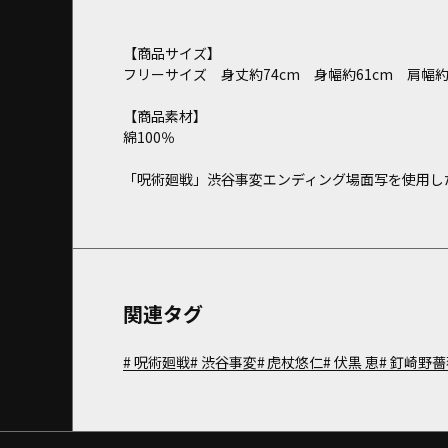
【商品サイズ】
フリーサイズ 身丈約74cm 身幅約61cm 肩幅約5
【商品素材】
綿100％
「呪術廻戦」渋谷事変エンディング場面写を使用し
関連タグ
呪術廻戦
渋谷事変
虎杖悠仁
伏黒 恵
釘崎野薔