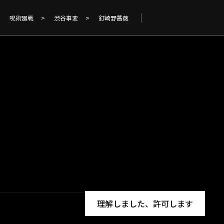
呪術廻戦
>
渋谷事変
>
釘崎野薔薇
理解しました、許可します