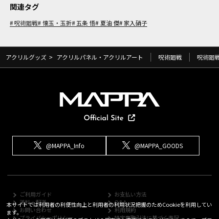
関連タグ
呪術廻戦
懐玉・玉折
五条 悟
夏油 傑
家入硝子
アクリルグッズ
>
アクリルパネル・アクリルアート
呪術廻戦
呪術廻
@MAPPA_Info
@MAPPA_GOODS
ご利用ガイド
お支払い方法
送料・配送
Q&A
本サイトでは利用者の利便性向上と利用者の利用状況把握のためCookieを利用してい
お問い合わせ
利用規約
ます。
プライバシーポリシー
特定商取引法に基づく表記