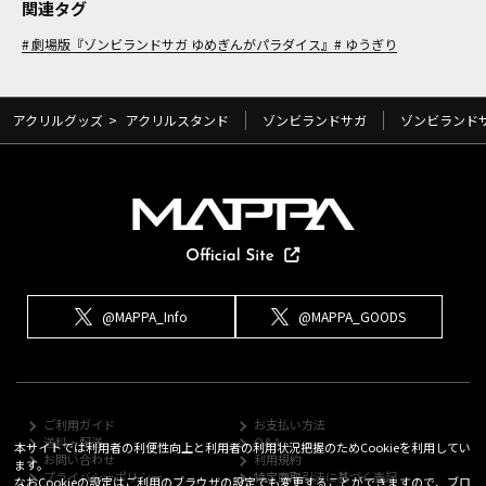
関連タグ
劇場版『ゾンビランドサガ ゆめぎんがパラダイス』
ゆうぎり
アクリルグッズ
>
アクリルスタンド
ゾンビランドサガ
ゾンビランド
@MAPPA_Info
@MAPPA_GOODS
ご利用ガイド
お支払い方法
送料・配送
Q&A
本サイトでは利用者の利便性向上と利用者の利用状況把握のためCookieを利用してい
お問い合わせ
利用規約
ます。
プライバシーポリシー
特定商取引法に基づく表記
なおCookieの設定はご利用のブラウザの設定でも変更することができますので、ブロ