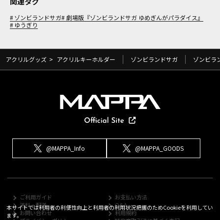
関連タグ
ゾンビランドサガ
劇場版『ゾンビランドサガ ゆめぎんがパラダイス』
ゆうぎり
アクリルグッズ
>
アクリルキーホルダー
ゾンビランドサガ
ゾンビラ
@MAPPA_Info
@MAPPA_GOODS
ご利用ガイド
お支払い方法
送料・配送
Q&A
本サイトでは利用者の利便性向上と利用者の利用状況把握のためCookieを利用してい
お問い合わせ
利用規約
ます。